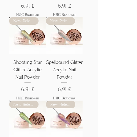
Цена
Цена
6,91 £
6,91 £
НДС Включая
НДС Включая
New Release
New Release
Shooting Star
Spellbound Glitter
Glitter Acrylic
Acrylic Nail
Nail Powder
Powder
Цена
Цена
6,91 £
6,91 £
НДС Включая
НДС Включая
New Release
New Release