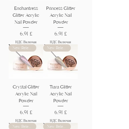
Γ
Enchantress
Princess Glitter
Glitter Acrylic
Acrylic Nail
Nail Powder
Powder
Цена
Цена
6,91 £
6,91 £
НДС Включая
НДС Включая
New Release
New Release
Crystal Glitter
Tiara Glitter
Acrylic Nail
Acrylic Nail
Powder
Powder
Цена
Цена
6,91 £
6,91 £
НДС Включая
НДС Включая
New Release
New Release