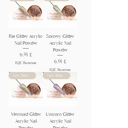
Fae Glitter Acrylic
Sorcery Glitter
Nail Powder
Acrylic Nail
Powder
Цена
6,91 £
Цена
6,91 £
НДС Включая
НДС Включая
New Release
New Release
Mermaid Glitter
Unicorn Glitter
Acrylic Nail
Acrylic Nail
Powder
Powder