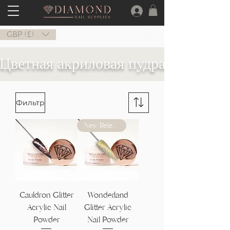
GBP (£)
Цветная акриловая пудра
Фильтр
New Release
Cauldron Glitter
Wonderland
Acrylic Nail
Glitter Acrylic
Powder
Nail Powder