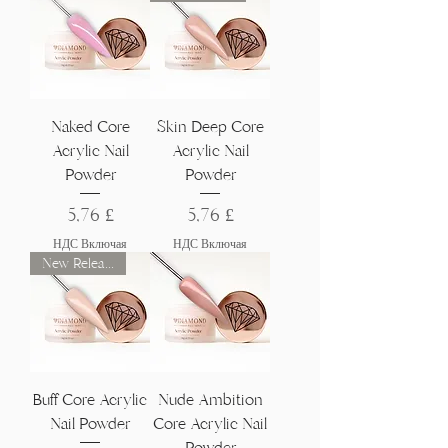
Naked Core
Skin Deep Core
Acrylic Nail
Acrylic Nail
Powder
Powder
Цена
Цена
5,76 £
5,76 £
НДС Включая
НДС Включая
New Release
Buff Core Acrylic
Nude Ambition
Nail Powder
Core Acrylic Nail
Powder