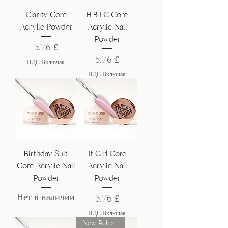
Γ
Clarity Core
H.B.I.C Core
Acrylic Powder
Acrylic Nail
Powder
Цена
5,76 £
Цена
5,76 £
НДС Включая
НДС Включая
Birthday Suit
It Girl Core
Core Acrylic Nail
Acrylic Nail
Powder
Powder
Нет в наличии
Цена
5,76 £
НДС Включая
New Release