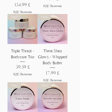
Цена
134,99 £
НДС Включая
НДС Включая
New!
New!
Triple Threat -
There Shea
Bodycare Trio
Glows - Whipped
Body Butter
Цена
39,59 £
Цена
17,99 £
НДС Включая
НДС Включая
New!
New!