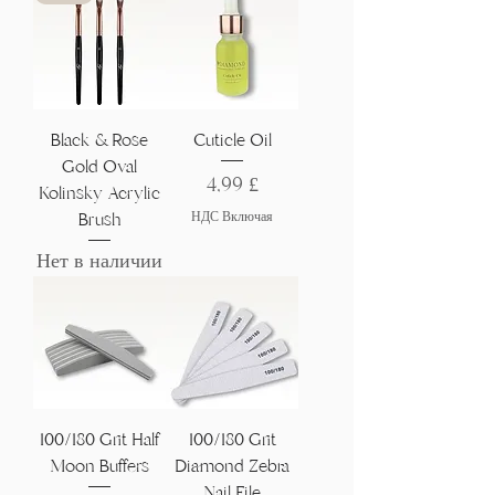
Black & Rose
Cuticle Oil
Gold Oval
Цена
4,99 £
Kolinsky Acrylic
НДС Включая
Brush
Нет в наличии
100/180 Grit Half
100/180 Grit
Moon Buffers
Diamond Zebra
Nail File