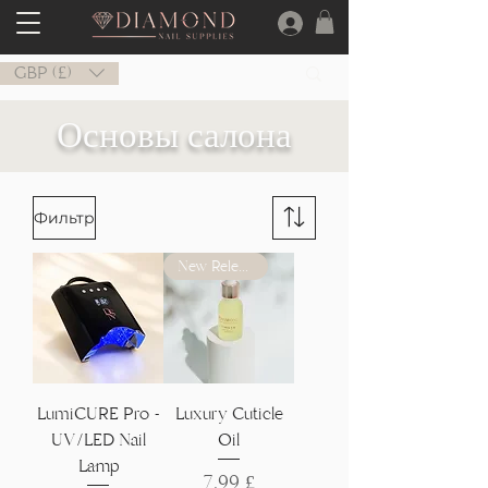
GBP (£)
Основы салона
Фильтр
New Release
LumiCURE Pro -
Luxury Cuticle
UV/LED Nail
Oil
Lamp
Цена
7,99 £