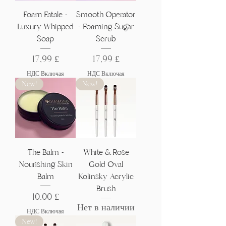
Γ
Foam Fatale -
Smooth Operator
Luxury Whipped
- Foaming Sugar
Soap
Scrub
Цена
Цена
17,99 £
17,99 £
НДС Включая
НДС Включая
New!
New!
The Balm -
White & Rose
Nourishing Skin
Gold Oval
Balm
Kolinsky Acrylic
Brush
Цена
10,00 £
Нет в наличии
НДС Включая
New!