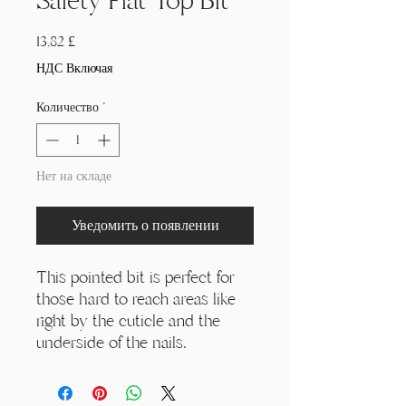
Γ
Safety Flat Top Bit
Цена
13,82 £
НДС Включая
Количество
*
Нет на складе
Уведомить о появлении
This pointed bit is perfect for
those hard to reach areas like
right by the cuticle and the
underside of the nails.