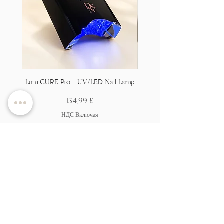
LumiCURE Pro - UV/LED Nail Lamp
Flexi Base - Clear HEMA 
Цена
134,99 £
НДС Включая
Добавить в корзину
Ты с нами
список?
Присоединяйтесь, чтобы получать эксклюзивные
предложения и скидки