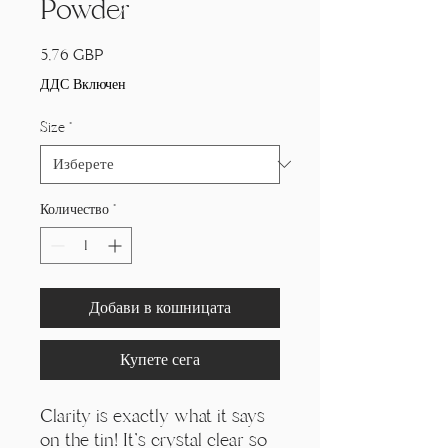
Γ
Powder
Цена
5,76 GBP
ДДС Включен
Size
*
Количество
*
Добави в кошницата
Купете сега
Clarity is exactly what it says
on the tin! It's crystal clear so