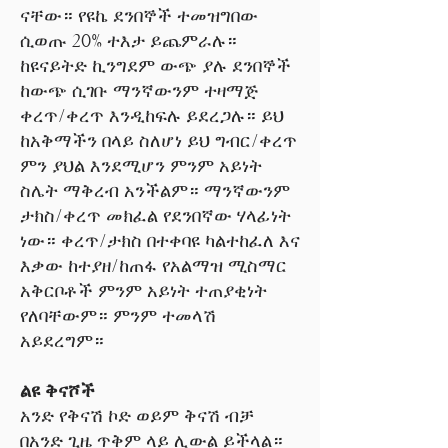
ናቸው። የዩኬ ደንበኞች ተመዝግበው
ሲወጡ 20% ተእታ ይጨምራሉ።
ከዩናይትድ ኪንግደም ውጭ ያሉ ደንበኞች
ከውጭ ሲገቡ ማንኛውንም ተዛማጅ
ቀረጥ/ቀረጥ እንዲከፍሉ ይደረጋሉ። ይህ
ከአቅማችን በላይ ስለሆነ ይህ ግብር/ቀረጥ
ምን ያህል እንደሚሆን ምንም አይነት
ስሌት ማቅረብ አንችልም። ማንኛውንም
ታክስ/ቀረጥ መክፈል የደንበኛው ሃላፊነት
ነው። ቀረጥ/ታክስ በተቀባዩ ካልተከፈለ እና
እቃው ከተያዘ/ከጠፋ የአልማዝ ሚስማር
አቅርቦቶች ምንም አይነት ተጠያቂነት
የለባቸውም። ምንም ተመላሽ
አይደረግም።
ልዩ ቅናሾች
አንድ የቅናሽ ኮድ ወይም ቅናሽ ብቻ
በአንድ ጊዜ ጥቅም ላይ ሊውል ይችላል።