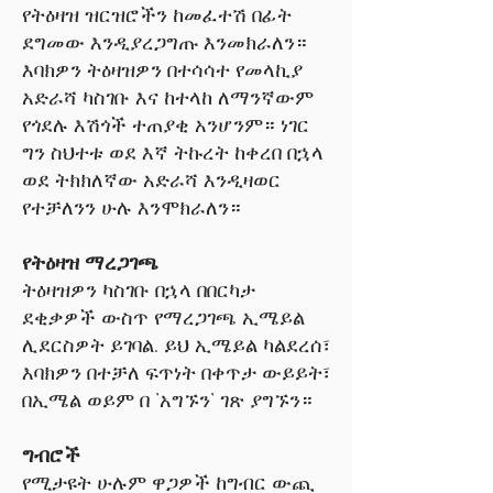
Γ
የትዕዛዝ ዝርዝሮችን ከመፈተሽ በፊት
ደግመው እንዲያረጋግጡ እንመክራለን።
እባክዎን ትዕዛዝዎን በተሳሳተ የመላኪያ
አድራሻ ካስገቡ እና ከተላከ ለማንኛውም
የጎደሉ እሽጎች ተጠያቂ አንሆንም። ነገር
ግን ስህተቱ ወደ እኛ ትኩረት ከቀረበ በኋላ
ወደ ትክክለኛው አድራሻ እንዲዛወር
የተቻለንን ሁሉ እንሞክራለን።
የትዕዛዝ ማረጋገጫ
ትዕዛዝዎን ካስገቡ በኋላ በበርካታ
ደቂቃዎች ውስጥ የማረጋገጫ ኢሜይል
ሊደርስዎት ይገባል. ይህ ኢሜይል ካልደረሰ፣
እባክዎን በተቻለ ፍጥነት በቀጥታ ውይይት፣
በኢሜል ወይም በ 'አግኙን' ገጽ ያግኙን።
ግብሮች
የሚታዩት ሁሉም ዋጋዎች ከግብር ውጪ