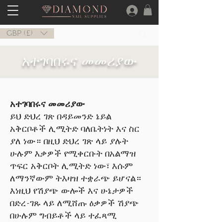
GBP (£)
አተገባበሩና መመሪያው
አተገባበሩና መመሪያው
ይህ ድህረ ገጽ በዳይመንድ ኔይል
አቅርቦቶች ሊሚትድ ባለቤትነት እና ስር
ያለ ነው። በዚህ ድህረ ገጽ ላይ ያሉት
ሁሉም እቃዎች የሚቀርቡት በአልማዝ
ጥፍር አቅርቦት ሊሚትድ ነው፣ እሱም
ለማንኛውም ትእዛዝ ተቋራጭ ይሆናል።
እነዚህ የሽያጭ ውሎች እና ሁኔታዎች
በድረ-ገጹ ላይ ለሚሸጡ ዕቃዎች ሽያጭ
በሁሉም ግብይቶች ላይ ተፈጻሚ