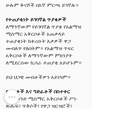
ሁሉም ቅናሾች በእኛ ምርጫ ይገኛሉ።
የተጠያቂነት ይገባኛል ጥያቄዎች
ለማንኛውም የይገባኛል ጥያቄ የአልማዝ
ሚስማር አቅርቦቶች አጠቃላይ
ተጠያቂነት ከቀረቡት እቃዎች ዋጋ
መብለጥ የለበትም። የአልማዝ ጥፍር
አቅርቦቶች ለማንኛውም ምክንያት
ለሚደርሰው ኪሳራ ተጠያቂ አይሆኑም።
ይህ ህጋዊ መብቶችዎን አይነካም።
ስህተቶች እና ግድፈቶች በስተቀር
በዳይመንድ ሚስማር አቅርቦቶች ሥነ-
ጽሑፍ፣ ጥቅሶች፣ የዋጋ ዝርዝሮች፣
ደረሰኞች ወይም በኩባንያው የሚቀርቡ
ሌሎች ሰነዶች ወይም መረጃዎች ግን
የተደረጉ ማናቸውም የጽሕፈት፣