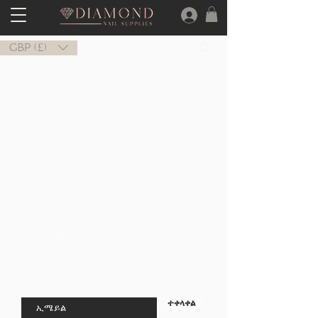
Γ
GBP (£)
በርቷል?
ዝርዝር?
ልዩ ቅናሾችን እና ቅናሾችን ለማግኘት ይቀላቀሉ
ኢሜልዎን እዚህ ያስገቡ
ተቀላቀል