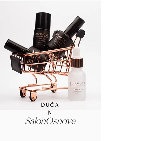
DUĆA
N
Salon
Osnove