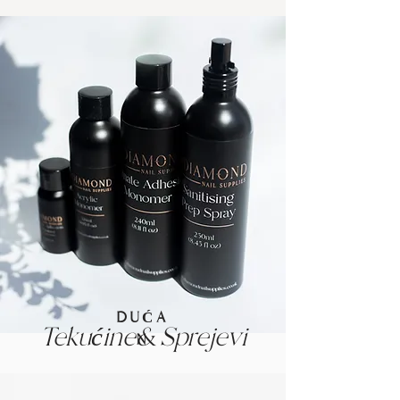
Γ
DUĆA
Tekućine
& Sprejevi
N