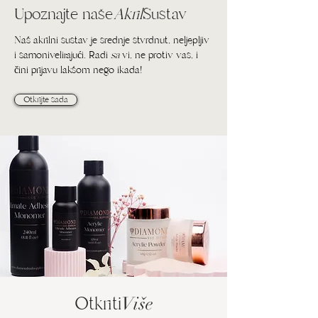
Upoznajte naše
Akril
Sustav
Naš akrilni sustav je srednje stvrdnut, neljepljiv
i samonivelirajući. Radi
sa
vi, ne protiv vas, i
čini prijavu lakšom nego ikada!
Otkrijte sada
Otkriti
Više