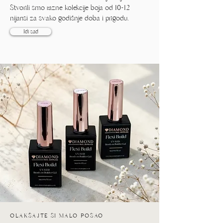
Stvorili smo razne kolekcije boja od 10-12
nijansi za svako godišnje doba i prigodu.
Idi sad
OLAKŠAJTE SI MALO POSAO