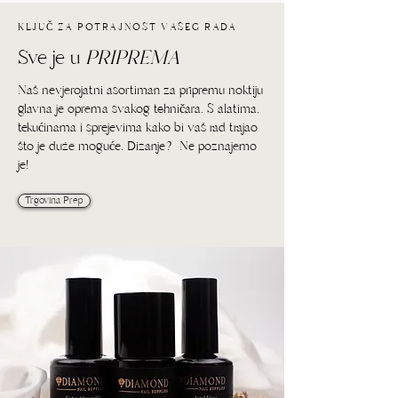
KLJUČ ZA POTRAJNOST VAŠEG RADA
Sve je u
PRIPREMA
Naš nevjerojatni asortiman za pripremu noktiju
glavna je oprema svakog tehničara. S alatima,
tekućinama i sprejevima kako bi vaš rad trajao
što je duže moguće. Dizanje? Ne poznajemo
je!
Trgovina Prep