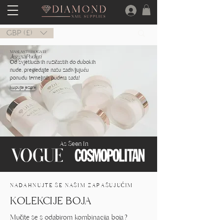
GBP (£)
MASLASTI I BOGATI
Jezgra
Puderi
Od svjetlucavih ružičastih do dubokih
nude, pregledajte našu zadivljujuću
ponudu temeljnih pudera sada!
Kupujte jezgre
As Seen In
NADAHNUJTE SE NAŠIM ZAPAŠUJUĆIM
KOLEKCIJE BOJA
Mučite se s odabirom kombinacija boja?