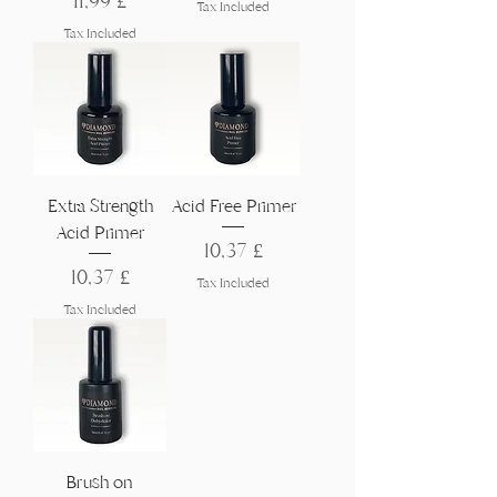
Γ
Price
11,99 £
Tax Included
Tax Included
Extra Strength
Acid Free Primer
Acid Primer
Price
10,37 £
Price
10,37 £
Tax Included
Tax Included
Brush on