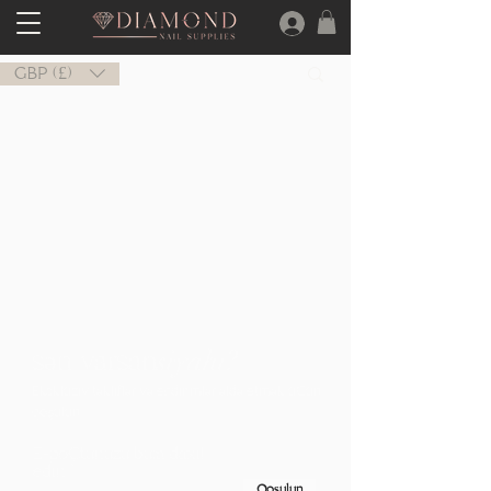
Γ
GBP (£)
sən varsan
siyahı?
Eksklüziv təkliflər və endirimlər əldə etmək üçün
qoşulun
E-poçtunuzu bura daxil
edin
Qoşulun